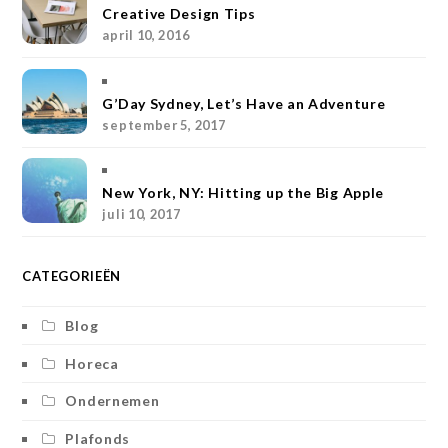
a
e
t
b
k
Creative Design Tips
april 10, 2016
g
r
e
o
r
r
e
r
o
G’Day Sydney, Let’s Have an Adventure
a
s
k
september 5, 2017
m
t
New York, NY: Hitting up the Big Apple
juli 10, 2017
CATEGORIEËN
Blog
Horeca
Ondernemen
Plafonds