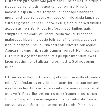
Nullam fringilla commodo porttitor. Nunc sollicitudin turpis
neque, eu venenatis neque tempor ornare. Mauris
molestie a ipsum vitae tempor. Pellentesque habitant
morbi tristique senectus et netus et malesuada fames ac
turpis egestas. Aenean libero lectus, tincidunt sed finibus
ac, cursus non nisl. Phasellus ipsum est, finibus quis
fringilla ut, maximus vel libero. Nulla facilisi. Praesent
malesuada libero molestie felis condimentum, a dapibus
neque semper. Cras in urna sed dolor viverra consequat.
Aenean maximus nibh quis tempor laoreet. Nam accumsan
rutrum nisi egestas bibendum. Quisque interdum leo at
lacus suscipit, eget aliquam eros mattis. Sed nec enim
nunc.
Ut tempor nulla condimentum, ullamcorper nulla et, varius
nibh. Vestibulum eget velit quis lacus fermentum posuere
eget vitae leo. Duis ac lectus sed ante viverra congue vel
quis velit. Phasellus venenatis orci sit amet eros rutrum
finibus. Suspendisse eu augue rhoncus, vehicula urna at,
congue augue. Suspendisse non nisl turpis. Phasellus