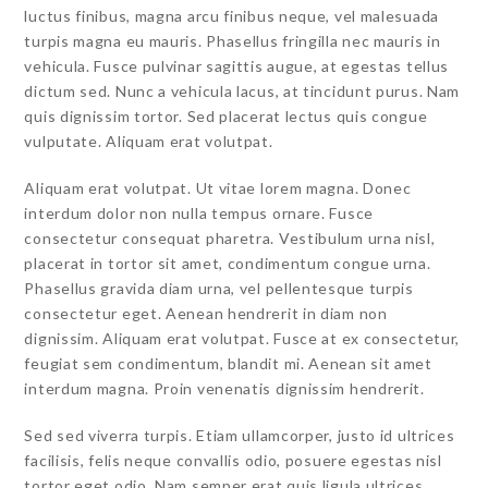
luctus finibus, magna arcu finibus neque, vel malesuada
turpis magna eu mauris. Phasellus fringilla nec mauris in
vehicula. Fusce pulvinar sagittis augue, at egestas tellus
dictum sed. Nunc a vehicula lacus, at tincidunt purus. Nam
quis dignissim tortor. Sed placerat lectus quis congue
vulputate. Aliquam erat volutpat.
Aliquam erat volutpat. Ut vitae lorem magna. Donec
interdum dolor non nulla tempus ornare. Fusce
consectetur consequat pharetra. Vestibulum urna nisl,
placerat in tortor sit amet, condimentum congue urna.
Phasellus gravida diam urna, vel pellentesque turpis
consectetur eget. Aenean hendrerit in diam non
dignissim. Aliquam erat volutpat. Fusce at ex consectetur,
feugiat sem condimentum, blandit mi. Aenean sit amet
interdum magna. Proin venenatis dignissim hendrerit.
Sed sed viverra turpis. Etiam ullamcorper, justo id ultrices
facilisis, felis neque convallis odio, posuere egestas nisl
tortor eget odio. Nam semper erat quis ligula ultrices