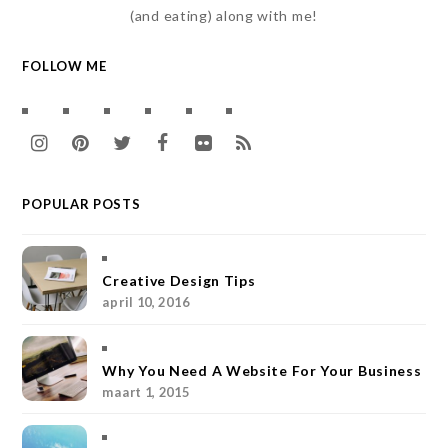
(and eating) along with me!
FOLLOW ME
I
P
T
F
F
R
n
i
w
a
l
S
POPULAR POSTS
s
n
i
c
i
S
t
t
t
e
c
a
e
t
b
k
Creative Design Tips
april 10, 2016
g
r
e
o
r
r
e
r
o
Why You Need A Website For Your Business
a
s
k
maart 1, 2015
m
t