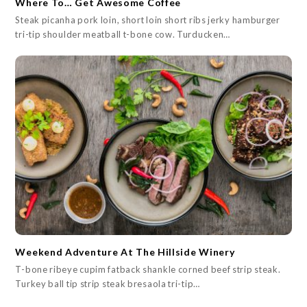
Where To… Get Awesome Coffee
Steak picanha pork loin, short loin short ribs jerky hamburger
tri-tip shoulder meatball t-bone cow. Turducken…
Weekend Adventure At The Hillside Winery
T-bone ribeye cupim fatback shankle corned beef strip steak.
Turkey ball tip strip steak bresaola tri-tip…