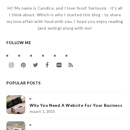
Hi! My name is Candice, and I love food! Seriously - it's all
I think about. Which is why I started this blog - to share
my love affair with food with you. I hope you enjoy reading
(and eating) along with me!
FOLLOW ME
I
P
T
F
F
R
n
i
w
a
l
S
POPULAR POSTS
s
n
i
c
i
S
t
t
t
e
c
a
e
t
b
k
Why You Need A Website For Your Business
maart 1, 2015
g
r
e
o
r
r
e
r
o