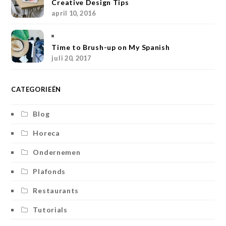
Creative Design Tips
a
s
k
april 10, 2016
m
t
Time to Brush-up on My Spanish
juli 20, 2017
CATEGORIEËN
Blog
Horeca
Ondernemen
Plafonds
Restaurants
Tutorials