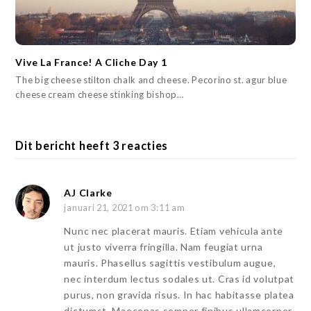
Vive La France! A Cliche Day 1
The big cheese stilton chalk and cheese. Pecorino st. agur blue
cheese cream cheese stinking bishop…
Dit bericht heeft 3 reacties
AJ Clarke
januari 21, 2021 om 3:11 am
Nunc nec placerat mauris. Etiam vehicula ante
ut justo viverra fringilla. Nam feugiat urna
mauris. Phasellus sagittis vestibulum augue,
nec interdum lectus sodales ut. Cras id volutpat
purus, non gravida risus. In hac habitasse platea
dictumst. Maecenas semper finibus ullamcorper.