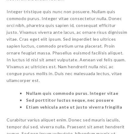
Integer tristique quis nunc non posuere. Nullam quis
commodo purus. Integer vitae consectetur nulla. Donec
orci nibh, pharetra quis sapien id, consequat efficitur
justo. Vivamus viverra ante lacus, ac ornare risus dignissim
vitae. Cras eget elit ipsum. Sed imperdiet leo ultrices
sapien luctus, commodo pretium urna placerat. Proin
ornare feugiat massa. Phasellus euismod facilisis aliquet.
In luctus id nisl sit amet vulputate. Aenean vel felis quam.
Vivamus ac ultricies est. Nam hendrerit nulla nisi, ac
congue purus mollis in. Duis nec malesuada lectus, vitae
ullamcorper est.
Nullam quis commodo purus. Integer vitae
Sed porttitor luctus neque, nec posuere
Etiam vehicula ante ut justo viverra fringilla
Curabitur varius aliquet enim. Donec sed mauris iaculis,
tempor dui sed, viverra nulla. Praesent sit amet hendrerit
augue. Sed non ipsum vulputate, bibendum mauris ut,