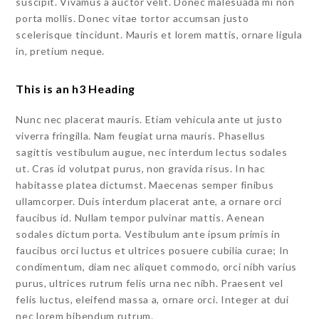
suscipit. Vivamus a auctor velit. Donec malesuada mi non
porta mollis. Donec vitae tortor accumsan justo
scelerisque tincidunt. Mauris et lorem mattis, ornare ligula
in, pretium neque.
This is an h3 Heading
Nunc nec placerat mauris. Etiam vehicula ante ut justo
viverra fringilla. Nam feugiat urna mauris. Phasellus
sagittis vestibulum augue, nec interdum lectus sodales
ut. Cras id volutpat purus, non gravida risus. In hac
habitasse platea dictumst. Maecenas semper finibus
ullamcorper. Duis interdum placerat ante, a ornare orci
faucibus id. Nullam tempor pulvinar mattis. Aenean
sodales dictum porta. Vestibulum ante ipsum primis in
faucibus orci luctus et ultrices posuere cubilia curae; In
condimentum, diam nec aliquet commodo, orci nibh varius
purus, ultrices rutrum felis urna nec nibh. Praesent vel
felis luctus, eleifend massa a, ornare orci. Integer at dui
nec lorem bibendum rutrum.