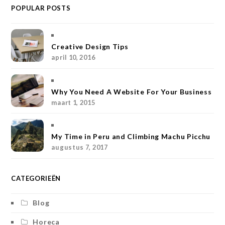
POPULAR POSTS
s
n
i
c
i
S
t
t
t
e
c
a
e
t
b
k
Creative Design Tips
april 10, 2016
g
r
e
o
r
r
e
r
o
Why You Need A Website For Your Business
a
s
k
maart 1, 2015
m
t
My Time in Peru and Climbing Machu Picchu
augustus 7, 2017
CATEGORIEËN
Blog
Horeca