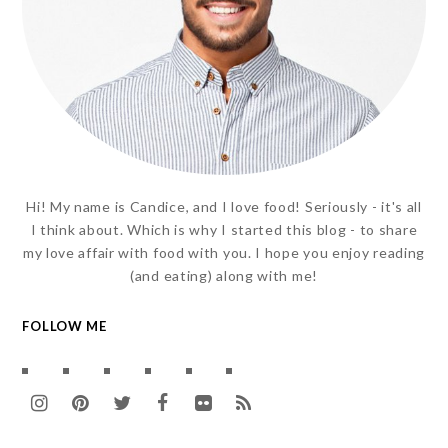
Hi! My name is Candice, and I love food! Seriously - it's all
I think about. Which is why I started this blog - to share
my love affair with food with you. I hope you enjoy reading
(and eating) along with me!
FOLLOW ME
I
P
T
F
F
R
n
i
w
a
l
S